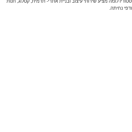
סטודיו לומה מציע שירותי עיצוב ובניית אתרי- תדמית, קטלוג, חנות
ודפי נחיתה.